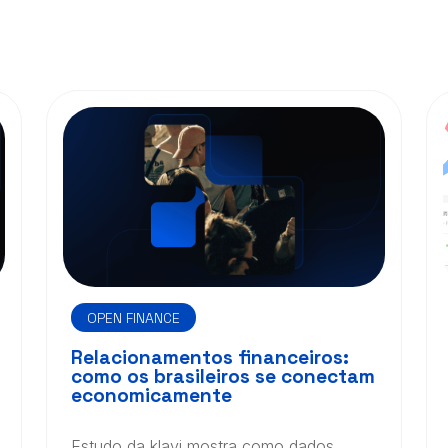
OPEN FINANCE
Relacionamentos financeiros:
como os brasileiros se conectam
economicamente
Estudo da klavi mostra como dados