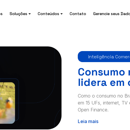
ós
Soluções
Conteúdos
Contato
Gerencie seus Dad
Inteligência Comer
Consumo n
lidera em
Como o consumo no Bras
em 15 UFs, internet, TV 
Open Finance.
Leia mais