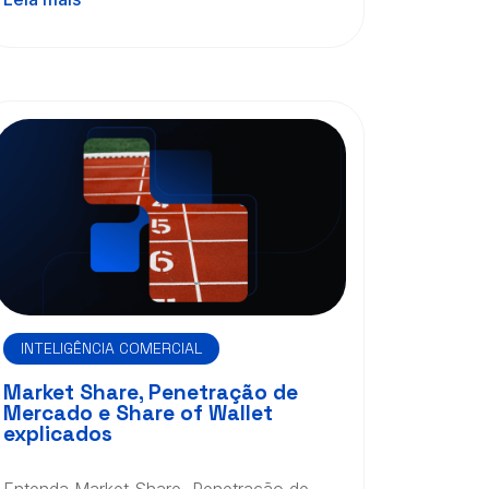
INTELIGÊNCIA COMERCIAL
Market Share, Penetração de
Mercado e Share of Wallet
explicados
Entenda Market Share, Penetração de