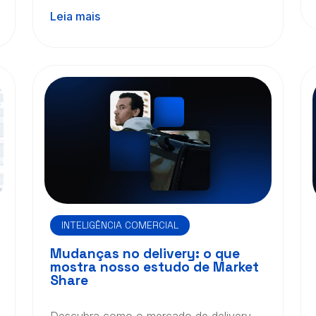
instantânea.
Leia mais
INTELIGÊNCIA COMERCIAL
Mudanças no delivery: o que
mostra nosso estudo de Market
Share
Descubra como o mercado de delivery