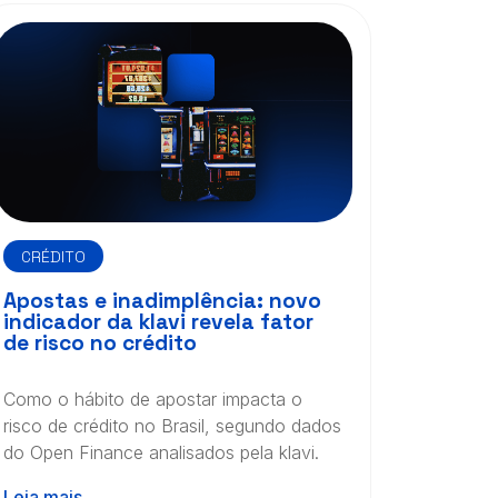
CRÉDITO
Apostas e inadimplência: novo
indicador da klavi revela fator
de risco no crédito
Como o hábito de apostar impacta o
risco de crédito no Brasil, segundo dados
do Open Finance analisados pela klavi.
Leia mais