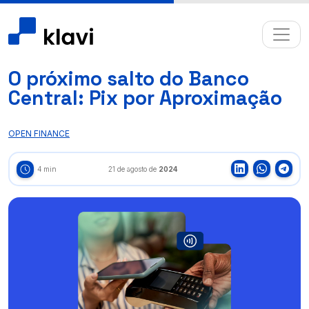
O próximo salto do Banco
Central: Pix por Aproximação
OPEN FINANCE
4 min
21 de agosto de
2024